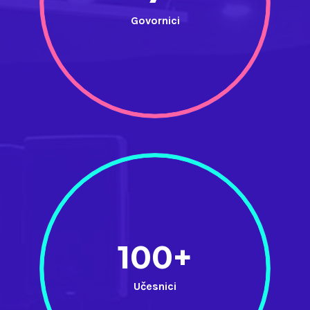
Govornici
100+
Učesnici