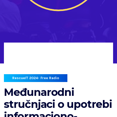
RescueIT 2024- Free Radio
Međunarodni
stručnjaci o upotrebi
informaciono-