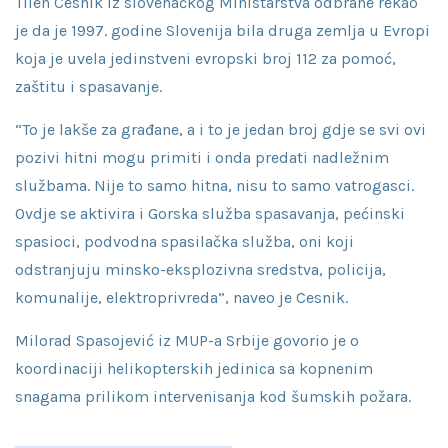
Tilen Cesnik iz slovenačkog Ministarstva odbrane rekao
je da je 1997. godine Slovenija bila druga zemlja u Evropi
koja je uvela jedinstveni evropski broj 112 za pomoć,
zaštitu i spasavanje.
“To je lakše za građane, a i to je jedan broj gdje se svi ovi
pozivi hitni mogu primiti i onda predati nadležnim
službama. Nije to samo hitna, nisu to samo vatrogasci.
Ovdje se aktivira i Gorska služba spasavanja, pećinski
spasioci, podvodna spasilačka služba, oni koji
odstranjuju minsko-eksplozivna sredstva, policija,
komunalije, elektroprivreda”, naveo je Cesnik.
Milorad Spasojević iz MUP-a Srbije govorio je o
koordinaciji helikopterskih jedinica sa kopnenim
snagama prilikom intervenisanja kod šumskih požara.