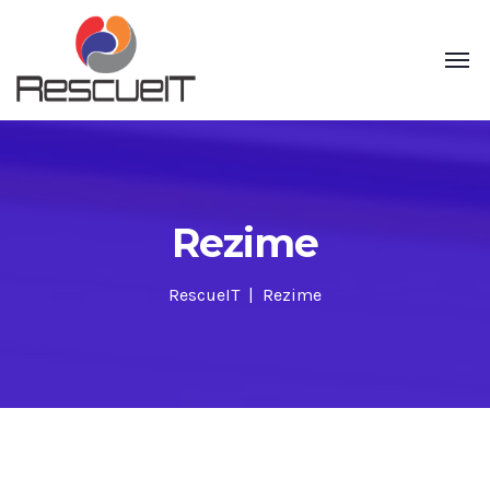
Rezime
RescueIT
Rezime